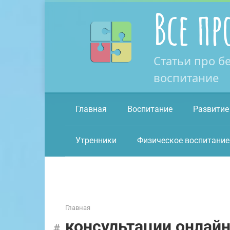
Перейти
Все пр
к
контенту
Статьи про б
воспитание
Главная
Воспитание
Развитие
Утренники
Физическое воспитание
Главная
консультации онлай