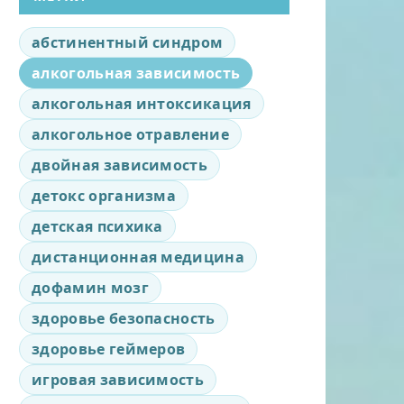
абстинентный синдром
алкогольная зависимость
алкогольная интоксикация
алкогольное отравление
двойная зависимость
детокс организма
детская психика
дистанционная медицина
дофамин мозг
здоровье безопасность
здоровье геймеров
игровая зависимость