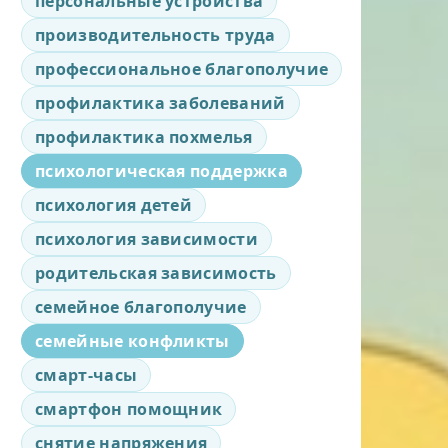
персональные устройства
производительность труда
профессиональное благополучие
профилактика заболеваний
профилактика похмелья
психологическая поддержка
психология детей
психология зависимости
родительская зависимость
семейное благополучие
семейные конфликты
смарт-часы
смартфон помощник
снятие напряжения