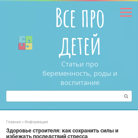
Перейти
Все про
к
контенту
детей
Статьи про
беременность, роды и
воспитание
Поиск:
Главная
»
Информация
Здоровье строителя: как сохранить силы и
избежать последствий стресса