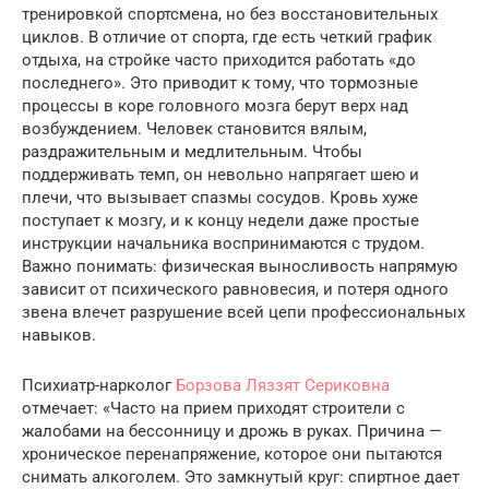
тренировкой спортсмена, но без восстановительных
циклов. В отличие от спорта, где есть четкий график
отдыха, на стройке часто приходится работать «до
последнего». Это приводит к тому, что тормозные
процессы в коре головного мозга берут верх над
возбуждением. Человек становится вялым,
раздражительным и медлительным. Чтобы
поддерживать темп, он невольно напрягает шею и
плечи, что вызывает спазмы сосудов. Кровь хуже
поступает к мозгу, и к концу недели даже простые
инструкции начальника воспринимаются с трудом.
Важно понимать: физическая выносливость напрямую
зависит от психического равновесия, и потеря одного
звена влечет разрушение всей цепи профессиональных
навыков.
Психиатр-нарколог
Борзова Ляззят Сериковна
отмечает: «Часто на прием приходят строители с
жалобами на бессонницу и дрожь в руках. Причина —
хроническое перенапряжение, которое они пытаются
снимать алкоголем. Это замкнутый круг: спиртное дает