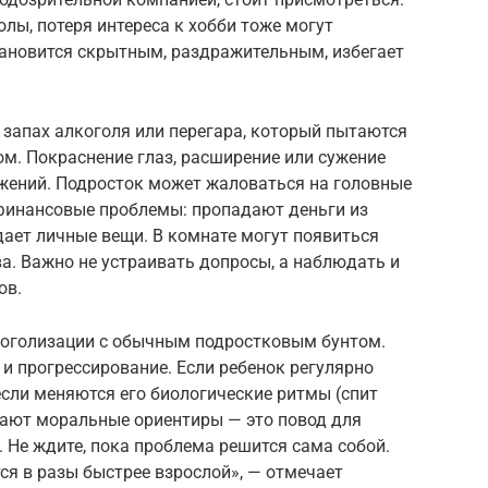
лы, потеря интереса к хобби тоже могут
тановится скрытным, раздражительным, избегает
запах алкоголя или перегара, который пытаются
. Покраснение глаз, расширение или сужение
жений. Подросток может жаловаться на головные
 финансовые проблемы: пропадают деньги из
одает личные вещи. В комнате могут появиться
ва. Важно не устраивать допросы, а наблюдать и
ов.
коголизации с обычным подростковым бунтом.
и прогрессирование. Если ребенок регулярно
если меняются его биологические ритмы (спит
дают моральные ориентиры — это повод для
 Не ждите, пока проблема решится сама собой.
я в разы быстрее взрослой», — отмечает