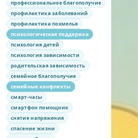
профессиональное благополучие
профилактика заболеваний
профилактика похмелья
психологическая поддержка
психология детей
психология зависимости
родительская зависимость
семейное благополучие
семейные конфликты
смарт-часы
смартфон помощник
снятие напряжения
спасение жизни