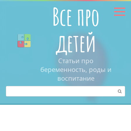
Перейти
Все про
к
контенту
детей
Статьи про
беременность, роды и
воспитание
Поиск: