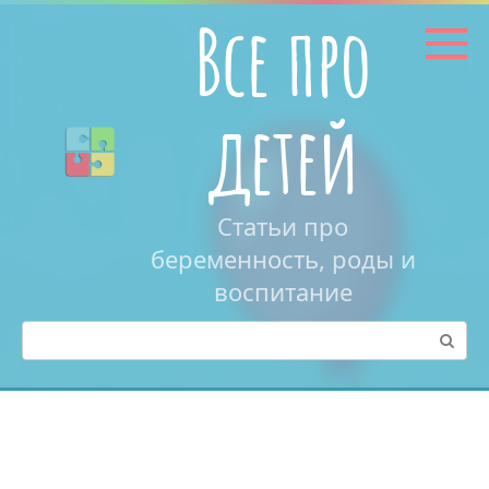
Перейти
Все про
к
контенту
детей
Статьи про
беременность, роды и
воспитание
Поиск: