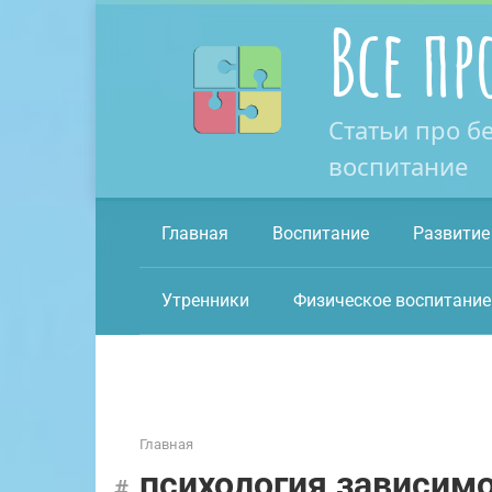
Перейти
Все пр
к
контенту
Статьи про б
воспитание
Главная
Воспитание
Развитие
Утренники
Физическое воспитание
Главная
психология зависим