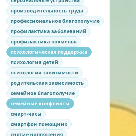
персональные устройства
производительность труда
профессиональное благополучие
профилактика заболеваний
профилактика похмелья
психологическая поддержка
психология детей
психология зависимости
родительская зависимость
семейное благополучие
семейные конфликты
смарт-часы
смартфон помощник
снятие напряжения