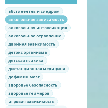
абстинентный синдром
алкогольная зависимость
алкогольная интоксикация
алкогольное отравление
двойная зависимость
детокс организма
детская психика
дистанционная медицина
дофамин мозг
здоровье безопасность
здоровье геймеров
игровая зависимость