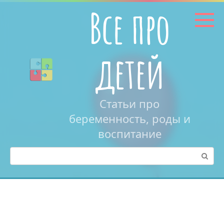
Перейти
Все про
к
контенту
детей
Статьи про
беременность, роды и
воспитание
Поиск: