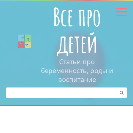
Перейти
Все про
к
контенту
детей
Статьи про
беременность, роды и
воспитание
Поиск: