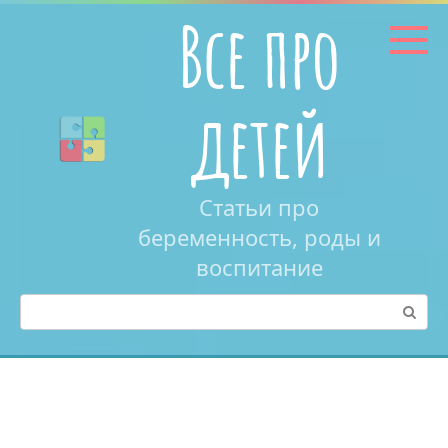
Перейти
Все про
к
контенту
детей
Статьи про
беременность, роды и
воспитание
Поиск: