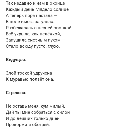
Так недавно к нам в оконце
Каждый день глядело солнце
А теперь пора настала —
В поле вьюга загуляла.
Разбежалась с песней звонкой,
Всё укрыла, как пелёнкой,
Запушила снеэным пухом —
Стало всюду пусто, глухо.
Ведущая:
Злой тоской удручена
К муравью ползёт она.
Стрекоза:
Не оставь меня, кум милый,
Дай ты мне собраться с силой
И до вешних только дней
Прокорми и обогрей.