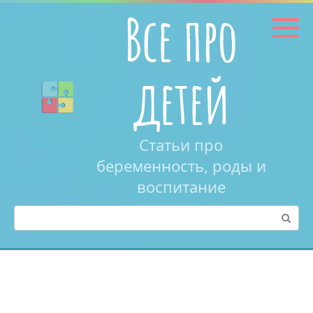
Перейти
Все про
к
контенту
детей
Статьи про
беременность, роды и
воспитание
Поиск: