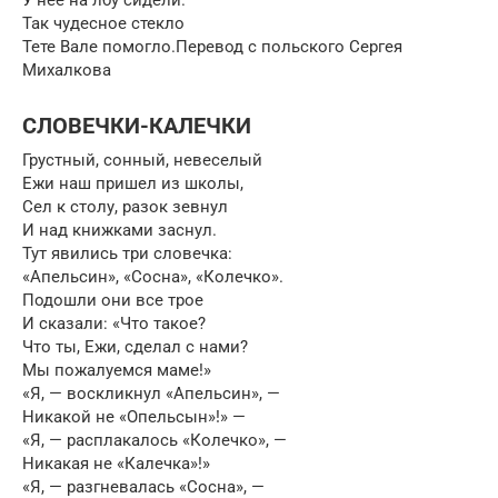
Так чудесное стекло
Тете Вале помогло.Перевод с польского Сергея
Михалкова
СЛОВЕЧКИ-КАЛЕЧКИ
Грустный, сонный, невеселый
Ежи наш пришел из школы,
Сел к столу, разок зевнул
И над книжками заснул.
Тут явились три словечка:
«Апельсин», «Сосна», «Колечко».
Подошли они все трое
И сказали: «Что такое?
Что ты, Ежи, сделал с нами?
Мы пожалуемся маме!»
«Я, — воскликнул «Апельсин», —
Никакой не «Опельсын»!» —
«Я, — расплакалось «Колечко», —
Никакая не «Калечка»!»
«Я, — разгневалась «Сосна», —