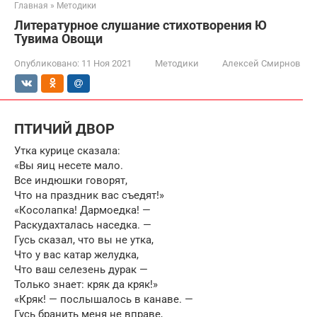
Главная
»
Методики
Литературное слушание стихотворения Ю
Тувима Овощи
Опубликовано:
11 Ноя 2021
Методики
Алексей Смирнов
ПТИЧИЙ ДВОР
Утка курице сказала:
«Вы яиц несете мало.
Все индюшки говорят,
Что на праздник вас съедят!»
«Косолапка! Дармоедка! —
Раскудахталась наседка. —
Гусь сказал, что вы не утка,
Что у вас катар желудка,
Что ваш селезень дурак —
Только знает: кряк да кряк!»
«Кряк! — послышалось в канаве. —
Гусь бранить меня не вправе,