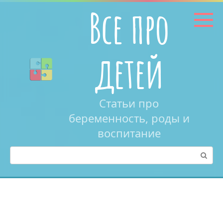
Перейти
Все про
к
контенту
детей
Статьи про
беременность, роды и
воспитание
Поиск: