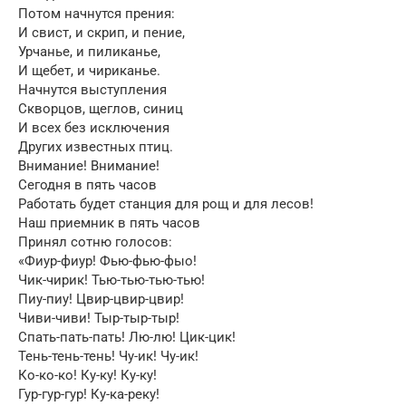
Потом начнутся прения:
И свист, и скрип, и пение,
Урчанье, и пиликанье,
И щебет, и чириканье.
Начнутся выступления
Скворцов, щеглов, синиц
И всех без исключения
Других известных птиц.
Внимание! Внимание!
Сегодня в пять часов
Работать будет станция для рощ и для лесов!
Наш приемник в пять часов
Принял сотню голосов:
«Фиур-фиур! Фью-фью-фыо!
Чик-чирик! Тью-тью-тью-тью!
Пиу-пиу! Цвир-цвир-цвир!
Чиви-чиви! Тыр-тыр-тыр!
Спать-пать-пать! Лю-лю! Цик-цик!
Тень-тень-тень! Чу-ик! Чу-ик!
Ко-ко-ко! Ку-ку! Ку-ку!
Гур-гур-гур! Ку-ка-реку!