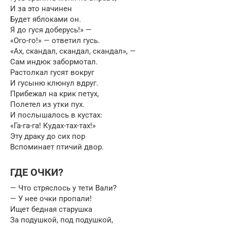
И за это начинен
Будет яблоками он.
Я до гуся доберусь!» —
«Ого-го!» — ответил гусь.
«Ах, скандал, скандал, скандал», —
Сам индюк забормотал.
Растолкал гусят вокруг
И гусыню клюнул вдруг.
Прибежал на крик петух,
Полетел из утки пух.
И послышалось в кустах:
«Га-га-га! Кудах-тах-тах!»
Эту драку до сих пор
Вспоминает птичий двор.
ГДЕ ОЧКИ?
— Что стряслось у тети Вали?
— У нее очки пропали!
Ищет бедная старушка
За подушкой, под подушкой,