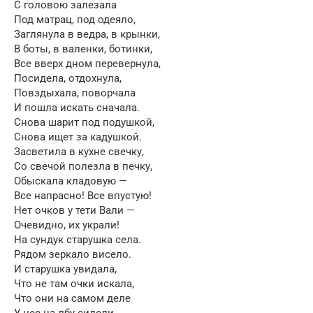
С головою залезала
Под матрац, под одеяло,
Заглянула в ведра, в крынки,
В боты, в валенки, ботинки,
Все вверх дном перевернула,
Посидела, отдохнула,
Повздыхала, поворчала
И пошла искать сначала.
Снова шарит под подушкой,
Снова ищет за кадушкой.
Засветила в кухне свечку,
Со свечой полезла в печку,
Обыскала кладовую —
Все напрасно! Все впустую!
Нет очков у тети Вали —
Очевидно, их украли!
На сундук старушка села.
Рядом зеркало висело.
И старушка увидала,
Что не там очки искала,
Что они на самом деле
У нее на лбу сидели.