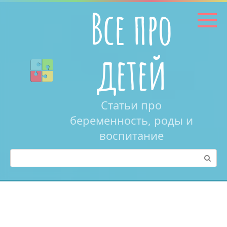
Перейти
Все про
к
контенту
детей
Статьи про
беременность, роды и
воспитание
Поиск: