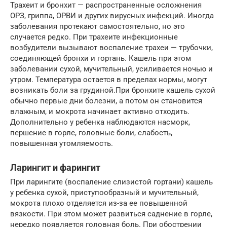
Трахеит и бронхит — распространенные осложнения
ОРЗ, гриппа, ОРВИ и других вирусных инфекций. Иногда
заболевания протекают самостоятельно, но это
случается редко. При трахеите инфекционные
возбудители вызывают воспаление трахеи — трубочки,
соединяющей бронхи и гортань. Кашель при этом
заболевании сухой, мучительный, усиливается ночью и
утром. Температура остается в пределах нормы, могут
возникать боли за грудиной.При бронхите кашель сухой
обычно первые дни болезни, а потом он становится
влажным, и мокрота начинает активно отходить.
Дополнительно у ребенка наблюдаются насморк,
першение в горле, головные боли, слабость,
повышенная утомляемость.
Ларингит и фарингит
При ларингите (воспаление слизистой гортани) кашель
у ребенка сухой, приступообразный и мучительный,
мокрота плохо отделяется из-за ее повышенной
вязкости. При этом может развиться саднение в горле,
нередко появляется головная боль. При обострении