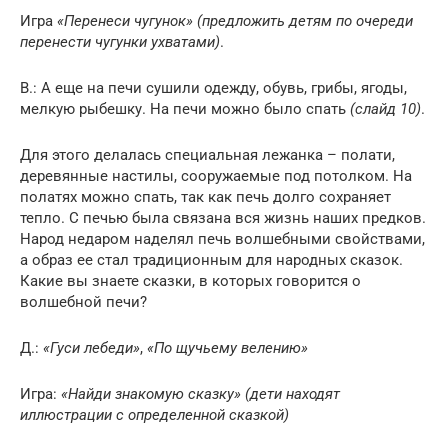
Игра
«Перенеси чугунок»
(предложить детям по очереди
перенести чугунки ухватами)
.
В.: А еще на печи сушили одежду, обувь, грибы, ягоды,
мелкую рыбешку. На печи можно было спать
(слайд 10)
.
Для этого делалась специальная лежанка – полати,
деревянные настилы, сооружаемые под потолком. На
полатях можно спать, так как печь долго сохраняет
тепло. С печью была связана вся жизнь наших предков.
Народ недаром наделял печь волшебными свойствами,
а образ ее стал традиционным для народных сказок.
Какие вы знаете сказки, в которых говорится о
волшебной печи?
Д.:
«Гуси лебеди»
,
«По щучьему велению»
Игра:
«Найди знакомую сказку»
(дети находят
иллюстрации с определенной сказкой)