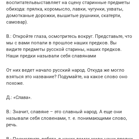
воспитательвыставляет на сцену старинные предметы
обихода: прялка, коромысло, лавки, чугунки, ухваты,
домотканые дорожки, вышитые рушники, скатерти,
самовар).
В.: Откройте глаза, осмотритесь вокруг. Представьте, что
мы с вами попали в прошлое наших предков. Вы
видите предметы русской старины, наших предков.
Наши предки называли себя славянами
От них ведет начало русский народ. Откуда же могло
взяться это название? Подумайте, на какое слово оно
похоже.
Д.:
«Слава»
.
В.: Значит, славяне – это славный народ. А еще они
называли себя словенами, т. е. понимающими слово,
речь.
В.: Посмотрите, ребята, в каких домах жили наши предки