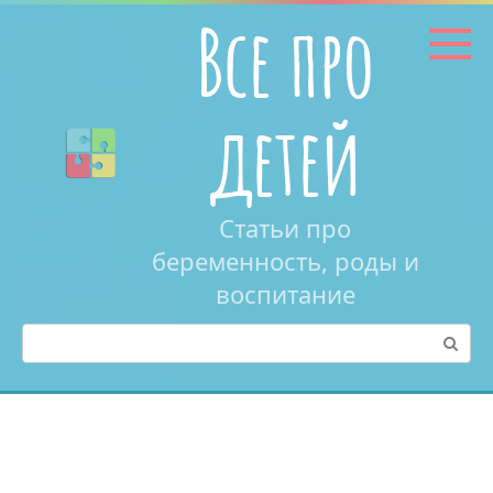
Перейти
Все про
к
контенту
детей
Статьи про
беременность, роды и
воспитание
Поиск: