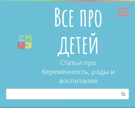
Перейти
Все про
к
контенту
детей
Статьи про
беременность, роды и
воспитание
Поиск: