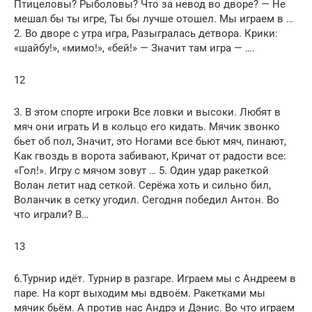
Птицеловы? Рыболовы? Что за невод во дворе? — Не
мешал бы ты игре, Ты бы лучше отошел. Мы играем в …
2. Во дворе с утра игра, Разыгралась детвора. Крики:
«шайбу!», «мимо!», «бей!» — Значит там игра — ….
12
3. В этом спорте игроки Все ловки и высоки. Любят в
мяч они играть И в кольцо его кидать. Мячик звонко
бьет об пол, Значит, это Ногами все бьют мяч, пинают,
Как гвоздь в ворота забивают, Кричат от радости все:
«Гол!». Игру с мячом зовут … 5. Один удар ракеткой
Волан летит над сеткой. Серёжа хоть и сильно бил,
Воланчик в сетку угодил. Сегодня победил Антон. Во
что играли? В…
13
6.Турнир идёт. Турнир в разгаре. Играем мы с Андреем в
паре. На корт выходим мы вдвоём. Ракетками мы
мячик бьём. А против нас Андрэ и Дэнис. Во что играем