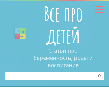
Перейти
Все про
к
контенту
детей
Статьи про
беременность, роды и
воспитание
Поиск: