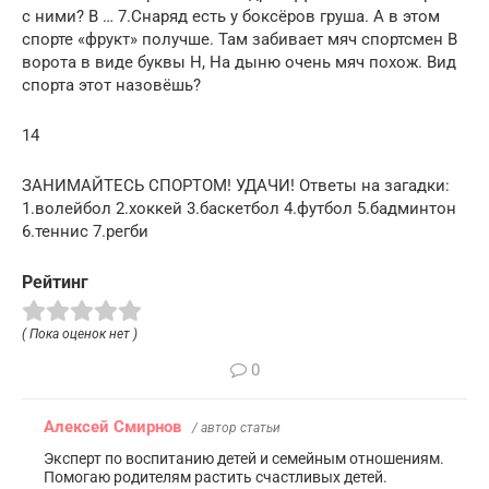
с ними? В … 7.Снаряд есть у боксёров груша. А в этом
спорте «фрукт» получше. Там забивает мяч спортсмен В
ворота в виде буквы Н, На дыню очень мяч похож. Вид
спорта этот назовёшь?
14
ЗАНИМАЙТЕСЬ СПОРТОМ! УДАЧИ! Ответы на загадки:
1.волейбол 2.хоккей 3.баскетбол 4.футбол 5.бадминтон
6.теннис 7.регби
Рейтинг
( Пока оценок нет )
0
Алексей Смирнов
/ автор статьи
Эксперт по воспитанию детей и семейным отношениям.
Помогаю родителям растить счастливых детей.