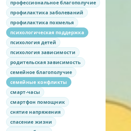
профессиональное благополучие
профилактика заболеваний
профилактика похмелья
психологическая поддержка
психология детей
психология зависимости
родительская зависимость
семейное благополучие
семейные конфликты
смарт-часы
смартфон помощник
снятие напряжения
спасение жизни