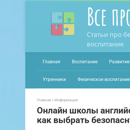
Перейти
Все пр
к
контенту
Статьи про б
воспитание
Главная
Воспитание
Развитие
Утренники
Физическое воспитание
Главная
»
Информация
Онлайн школы английс
как выбрать безопас