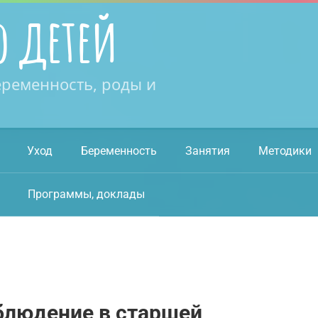
о детей
еременность, роды и
Уход
Беременность
Занятия
Методики
Программы, доклады
блюдение в старшей