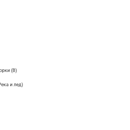
орки (В)
Река и лед)