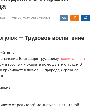
да
ики
Автор:
Алексей Смирнов
огулок — Трудовое воспитание
тей на…»
е значение. Благодаря трудовому
воспитанию в
дом взрослых и оказать помощь в его труде. В
ей прививается любовь к природе, бережное
с к…
инки»
 часто от родителей можно услышать такой