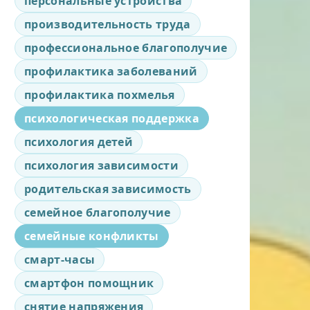
персональные устройства
производительность труда
профессиональное благополучие
профилактика заболеваний
профилактика похмелья
психологическая поддержка
психология детей
психология зависимости
родительская зависимость
семейное благополучие
семейные конфликты
смарт-часы
смартфон помощник
снятие напряжения