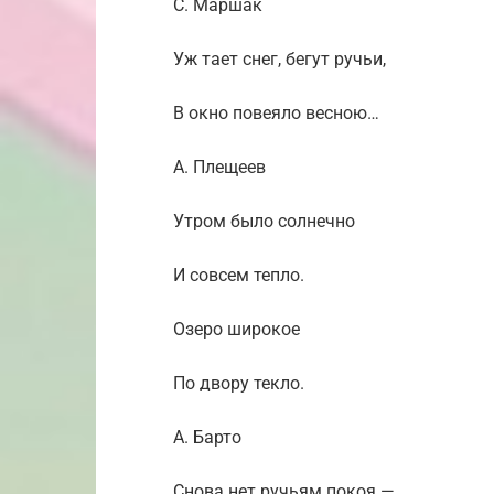
С. Маршак
Уж тает снег, бегут ручьи,
В окно повеяло весною…
А. Плещеев
Утром было солнечно
И совсем тепло.
Озеро широкое
По двору текло.
А. Барто
Снова нет ручьям покоя —