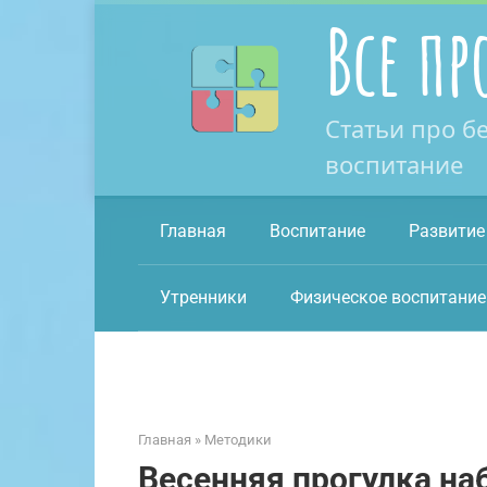
Перейти
Все пр
к
контенту
Статьи про б
воспитание
Главная
Воспитание
Развитие
Утренники
Физическое воспитание
Главная
»
Методики
Весенняя прогулка на