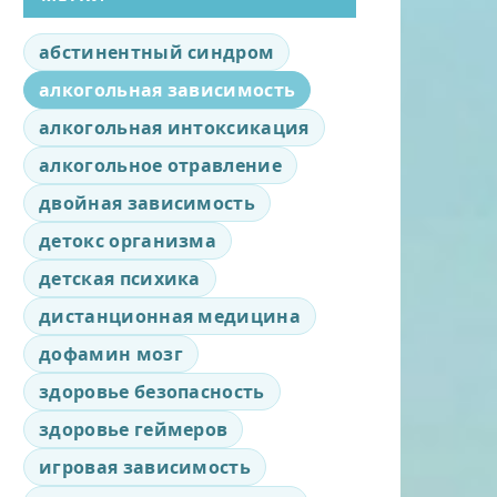
абстинентный синдром
алкогольная зависимость
алкогольная интоксикация
алкогольное отравление
двойная зависимость
детокс организма
детская психика
дистанционная медицина
дофамин мозг
здоровье безопасность
здоровье геймеров
игровая зависимость