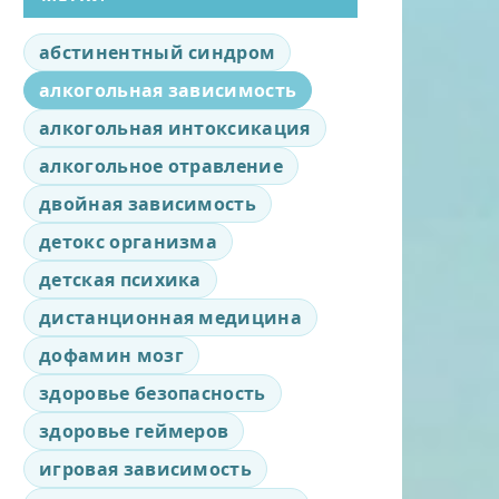
абстинентный синдром
алкогольная зависимость
алкогольная интоксикация
алкогольное отравление
двойная зависимость
детокс организма
детская психика
дистанционная медицина
дофамин мозг
здоровье безопасность
здоровье геймеров
игровая зависимость