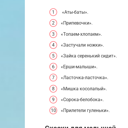
«Аты-баты».
«Припевочки».
«Топаем-хлопаем».
«Застучали ножки».
«Зайка серенький сидит».
«Ерши-малыши».
«Ласточка-ласточка».
«Мишка косолапый».
«Сорока-белобока».
«Прилетели гуленьки».