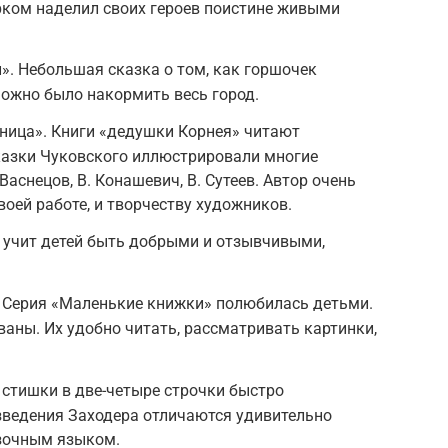
ком наделил своих героев поистине живыми
. Небольшая сказка о том, как горшочек
можно было накормить весь город.
аница». Книги «дедушки Корнея» читают
казки Чуковского иллюстрировали многие
аснецов, В. Конашевич, В. Сутеев. Автор очень
воей работе, и творчеству художников.
а учит детей быть добрыми и отзывчивыми,
». Серия «Маленькие книжки» полюбилась детьми.
аны. Их удобно читать, рассматривать картинки,
е стишки в две-четыре строчки быстро
зведения Заходера отличаются удивительно
зочным языком.