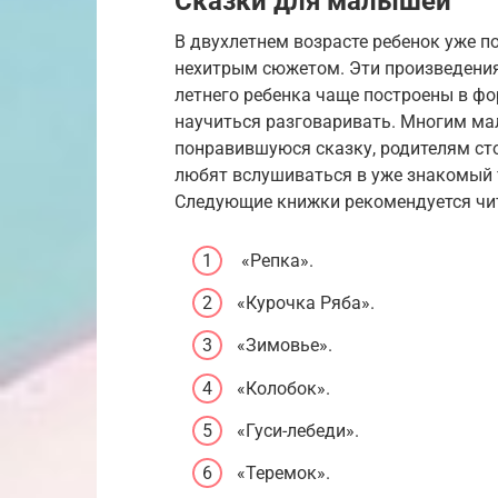
Сказки для малышей
В двухлетнем возрасте ребенок уже п
нехитрым сюжетом. Эти произведения
летнего ребенка чаще построены в фо
научиться разговаривать. Многим ма
понравившуюся сказку, родителям сто
любят вслушиваться в уже знакомый т
Следующие книжки рекомендуется чита
«Репка».
«Курочка Ряба».
«Зимовье».
«Колобок».
«Гуси-лебеди».
«Теремок».