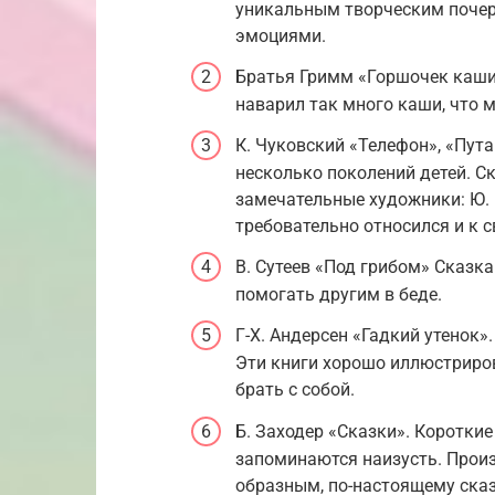
уникальным творческим почер
эмоциями.
Братья Гримм «Горшочек каши»
наварил так много каши, что 
К. Чуковский «Телефон», «Пут
несколько поколений детей. С
замечательные художники: Ю. В
требовательно относился и к с
В. Сутеев «Под грибом» Сказк
помогать другим в беде.
Г-Х. Андерсен «Гадкий утенок
Эти книги хорошо иллюстриров
брать с собой.
Б. Заходер «Сказки». Коротки
запоминаются наизусть. Прои
образным, по-настоящему ска