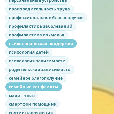
персональные устройства
производительность труда
профессиональное благополучие
профилактика заболеваний
профилактика похмелья
психологическая поддержка
психология детей
психология зависимости
родительская зависимость
семейное благополучие
семейные конфликты
смарт-часы
смартфон помощник
снятие напряжения