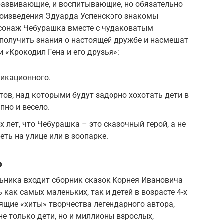
и развивающие, и воспитывающие, но обязательно
роизведения Эдуарда Успенского знакомы
сонаж Чебурашка вместе с чудаковатым
получить знания о настоящей дружбе и насмешат
 «Крокодил Гена и его друзья»:
ликационного.
ов, над которыми будут задорно хохотать дети в
упно и весело.
х лет, что Чебурашка – это сказочный герой, а не
ть на улице или в зоопарке.
о
льника входит сборник сказок Корнея Ивановича
 как самых маленьких, так и детей в возрасте 4-х
оящие «хиты» творчества легендарного автора,
е только дети, но и миллионы взрослых,