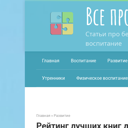
Перейти
Все пр
к
контенту
Статьи про б
воспитание
Главная
Воспитание
Развитие
Утренники
Физическое воспитание
Главная
»
Развитие
Рейтинг лучших книг д