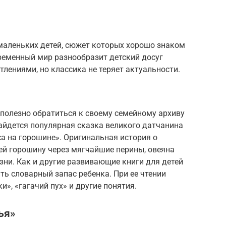
й
аленьких детей, сюжет которых хорошо знаком
ременный мир разнообразит детский досуг
лениями, но классика не теряет актуальности.
т полезно обратиться к своему семейному архиву
айдется популярная сказка великого датчанина
а на горошине». Оригинальная история о
ей горошину через мягчайшие перины, овеяна
ни. Как и другие развивающие книги для детей
ить словарный запас ребенка. При ее чтении
и», «гагачий пух» и другие понятия.
ья»