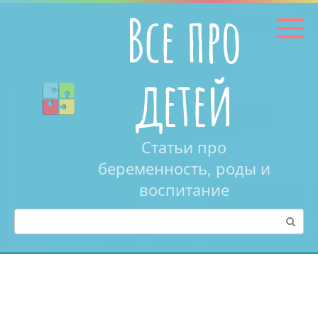
Перейти
Все про
к
контенту
детей
Статьи про
беременность, роды и
воспитание
Поиск: