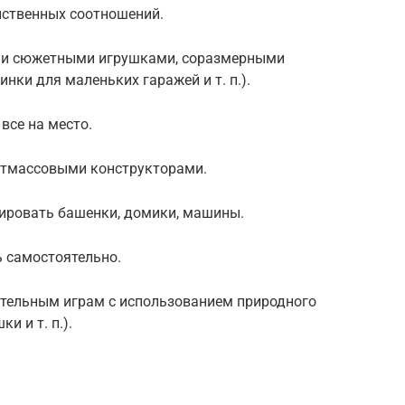
нственных соотношений.
ми сюжетными игрушками, соразмерными
ки для маленьких гаражей и т. п.).
все на место.
стмассовыми конструкторами.
уировать башенки, домики, машины.
ь самостоятельно.
оительным играм с использованием природного
и и т. п.).