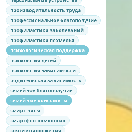
персональные устройства
производительность труда
профессиональное благополучие
профилактика заболеваний
профилактика похмелья
психологическая поддержка
психология детей
психология зависимости
родительская зависимость
семейное благополучие
семейные конфликты
смарт-часы
смартфон помощник
снятие напряжения