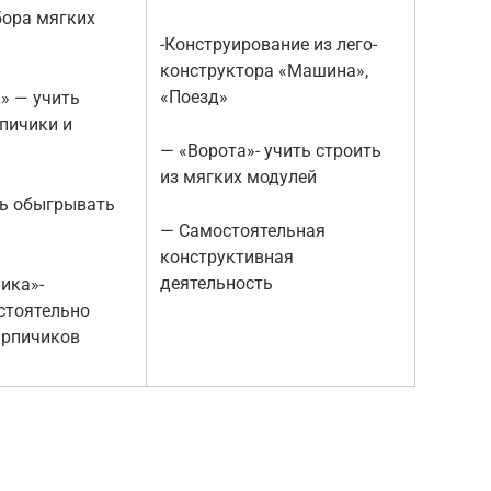
бора мягких
-Конструирование из лего-
конструктора «Машина»,
«Поезд»
» — учить
рпичики и
— «Ворота»- учить строить
из мягких модулей
ть обыгрывать
— Самостоятельная
конструктивная
деятельность
ника»-
стоятельно
ирпичиков