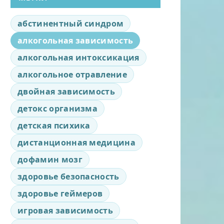
абстинентный синдром
алкогольная зависимость
алкогольная интоксикация
алкогольное отравление
двойная зависимость
детокс организма
детская психика
дистанционная медицина
дофамин мозг
здоровье безопасность
здоровье геймеров
игровая зависимость