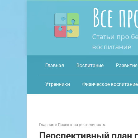
Перейти
Все пр
к
контенту
Статьи про б
воспитание
Главная
Воспитание
Развитие
Утренники
Физическое воспитание
Главная
»
Проектная деятельность
Перспективный план 