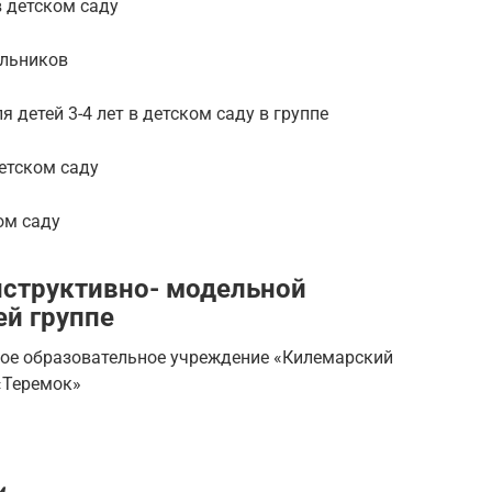
в детском саду
ольников
 детей 3-4 лет в детском саду в группе
детском саду
ом саду
нструктивно- модельной
ей группе
е образовательное учреждение «Килемарский
«Теремок»
и