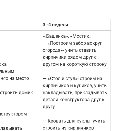
3 -4 неделя
-«Башенка», «Мостик»
— «Построим забор вокруг
огорода»- учить ставить
кирпичики рядом друг с
ска
другом на короткую сторону
ельным
 его на место
— «Стол и стул»- строим из
кирпичиков и кубиков, учить
 строить домик
накладывать, прикладывать
детали конструктора друг к
другу
онструктором
— Кровать для куклы- учить
строить из кирпичиков
кладывать