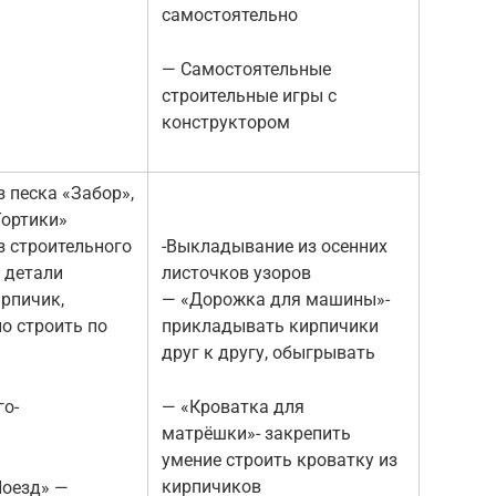
самостоятельно
— Самостоятельные
строительные игры с
конструктором
 песка «Забор»,
Тортики»
з строительного
-Выкладывание из осенних
 детали
листочков узоров
ирпичик,
— «Дорожка для машины»-
о строить по
прикладывать кирпичики
друг к другу, обыгрывать
го-
— «Кроватка для
матрёшки»- закрепить
умение строить кроватку из
кирпичиков
Поезд» —