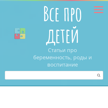
Перейти
Все про
к
контенту
детей
Статьи про
беременность, роды и
воспитание
Поиск: