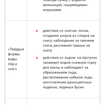
помощи сачка, с водяной
мельницей, «ныряющими»
игрушками.
действия со снегом: лепка,
создание узоров из следов на
снегу, наблюдение за таянием
снега, рисование гуашью на
«Твёрдые
снегу;
формы
действия со льдом: на прогулке
воды:
заливают водой снежную горку
лёд и
для куклы и наблюдают за
снег»
образованием льда,
растапливание кубиков льда,
изготовление разноцветных
льдинок, ледяных бусин.