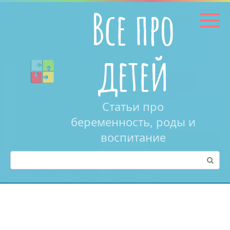
Перейти
Все про
к
контенту
детей
Статьи про
беременность, роды и
воспитание
Поиск: