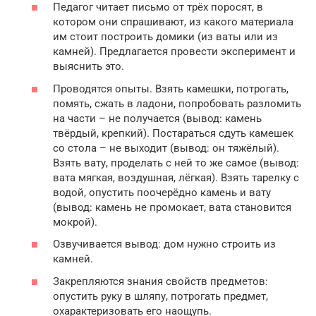
Педагог читает письмо от трёх поросят, в
котором они спрашивают, из какого материала
им стоит построить домики (из ваты или из
камней). Предлагается провести эксперимент и
выяснить это.
Проводятся опыты. Взять камешки, потрогать,
помять, сжать в ладони, попробовать разломить
на части – не получается (вывод: камень
твёрдый, крепкий). Постараться сдуть камешек
со стола – не выходит (вывод: он тяжёлый).
Взять вату, проделать с ней то же самое (вывод:
вата мягкая, воздушная, лёгкая). Взять тарелку с
водой, опустить поочерёдно камень и вату
(вывод: камень не промокает, вата становится
мокрой).
Озвучивается вывод: дом нужно строить из
камней.
Закрепляются знания свойств предметов:
опустить руку в шляпу, потрогать предмет,
охарактеризовать его наощупь.