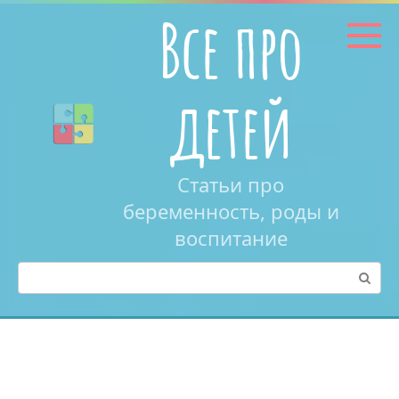
Перейти
Все про
к
контенту
детей
Статьи про
беременность, роды и
воспитание
Поиск: