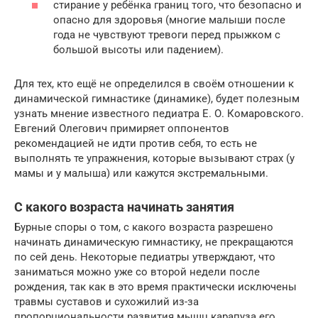
стирание у ребёнка границ того, что безопасно и
опасно для здоровья (многие малыши после
года не чувствуют тревоги перед прыжком с
большой высоты или падением).
Для тех, кто ещё не определился в своём отношении к
динамической гимнастике (динамике), будет полезным
узнать мнение известного педиатра Е. О. Комаровского.
Евгений Олегович примиряет оппонентов
рекомендацией не идти против себя, то есть не
выполнять те упражнения, которые вызывают страх (у
мамы и у малыша) или кажутся экстремальными.
С какого возраста начинать занятия
Бурные споры о том, с какого возраста разрешено
начинать динамическую гимнастику, не прекращаются
по сей день. Некоторые педиатры утверждают, что
заниматься можно уже со второй недели после
рождения, так как в это время практически исключены
травмы суставов и сухожилий из-за
пропорциональности развития мышц карапуза его