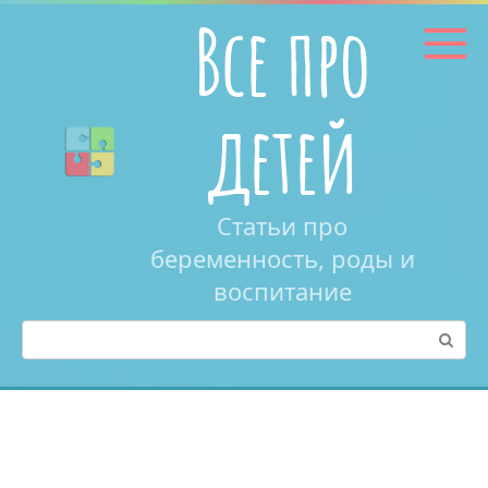
Перейти
Все про
к
контенту
детей
Статьи про
беременность, роды и
воспитание
Поиск: