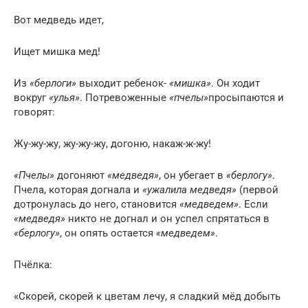
Вот медведь идет,
Ищет мишка мед!
Из
«берлоги»
выходит ребенок-
«мишка»
. Он ходит
вокруг
«улья»
. Потревоженные
«пчелы»
просыпаются и
говорят:
Жу-жу-жу, жу-жу-жу, догоню, накаж-ж-жу!
«Пчелы»
догоняют
«медведя»
, он убегает в
«берлогу»
.
Пчела, которая догнала и
«ужалила медведя»
(первой
дотронулась до него, становится
«медведем»
. Если
«медведя»
никто не догнал и он успел спрятаться в
«берлогу»
, он опять остается
«медведем»
.
Пчёлка:
«Скорей, скорей к цветам лечу, я сладкий мёд добыть