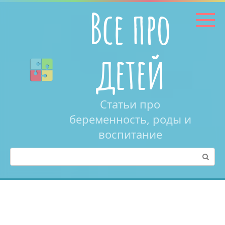
Перейти
Все про
к
контенту
детей
Статьи про
беременность, роды и
воспитание
Поиск: