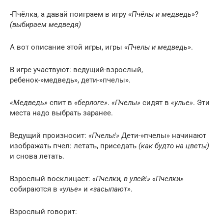
-Пчёлка, а давай поиграем в игру
«Пчёлы и медведь»
?
(выбираем медведя)
А вот описание этой игры, игры
«Пчелы и медведь»
.
В игре участвуют: ведущий-взрослый,
ребенок-»медведь», дети-»пчелы».
«Медведь»
спит в
«берлоге»
.
«Пчелы»
сидят в
«улье»
. Эти
места надо выбрать заранее.
Ведущий произносит:
«Пчелы!»
Дети-»пчелы» начинают
изображать пчел: летать, приседать
(как будто на цветы)
и снова летать.
Взрослый восклицает:
«Пчелки, в улей!»
«Пчелки»
собираются в
«улье»
и
«засыпают»
.
Взрослый говорит: