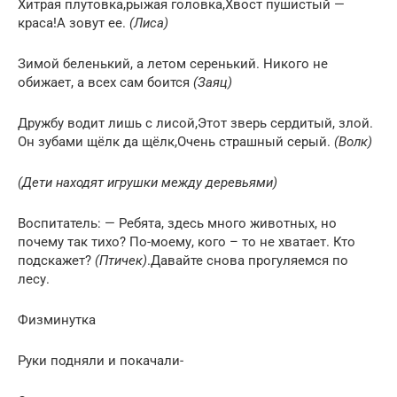
Хитрая плутовка,рыжая головка,Хвост пушистый —
краса!А зовут ее.
(Лиса)
Зимой беленький, а летом серенький. Никого не
обижает, а всех сам боится
(Заяц)
Дружбу водит лишь с лисой,Этот зверь сердитый, злой.
Он зубами щёлк да щёлк,Очень страшный серый.
(Волк)
(Дети находят игрушки между деревьями)
Воспитатель: — Ребята, здесь много животных, но
почему так тихо? По-моему, кого – то не хватает. Кто
подскажет?
(Птичек)
.Давайте снова прогуляемся по
лесу.
Физминутка
Руки подняли и покачали-