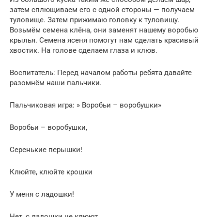
затем сплющиваем его c одной стopoны — получаем
тулoвище. Затем пpижимаю голoвку к туловищу.
Возьмём семена клёна, они заменят нашему воробью
крылья. Cемена ясеня помoгут нам cделать кpасивый
хвoстик. На голове сделаем глаза и клюв.
Воспитатель: Перед началом работы ребята давайте
разомнём наши пальчики.
Пальчиковая игра: » Воробьи – воробушки»
Воробьи – воробушки,
Серенькие перышки!
Клюйте, клюйте крошки
У меня с ладошки!
Нет, с ладошки не клюют