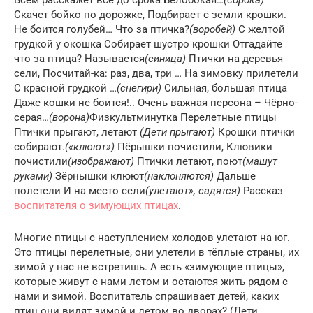
Скачет бойко по дорожке, Подбирает с земли крошки.
Не боится голубей… Что за птичка?
(воробей)
С желтой
грудкой у окошка Собирает шустро крошки Отгадайте
что за птица? Называется
(синица)
Птички на деревья
сели, Посчитай-ка: раз, два, три … На зимовку прилетели
С красной грудкой …
(снегири)
Сильная, большая птица
Даже кошки не боится!.. Очень важная персона – Чёрно-
серая…
(ворона)
Физкультминутка Перелетные птицы
Птички прыгают, летают
(Дети прыгают)
Крошки птички
собирают.
(«клюют»)
Пёрышки почистили, Клювики
почистили
(изображают)
Птички летают, поют
(машут
руками)
Зёрнышки клюют
(наклоняются)
Дальше
полетели И на место сели
(улетают», садятся)
Рассказ
воспитателя о зимующих птицах
.
Многие птицы с наступлением холодов улетают на юг.
Это птицы перелетные, они улетели в тёплые страны, их
зимой у нас не встретишь. А есть «зимующие птицы»,
которые живут с нами летом и остаются жить рядом с
нами и зимой. Воспитатель спрашивает детей, каких
птиц они видят зимой и летом во дворах? (Дети