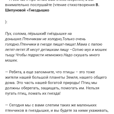
внимательно послушайте (чтение стихотворения
В.
Шипуновой «Гнездышко
):
Пух, солома, пёрышки
В гнёздышке на
донышке.
Птенчикам не холодно,
Только очень
голодно.
Птенчики в гнезде пищат-пищат.
Мама с папою
летят-летят.
И несут детишкам пищу –
Сотню мух и мошек
тыщу.
Чтобы подрасти немножко.
Надо скушать много
мошек.
— Ребята, а еще запомните, что птицы – это тоже
жители нашей большой планеты Земля, нашего общего
дома. Это часть нашей богатой природы! Птиц мы
должны оберегать, защищать, помогать им. Нельзя
пугать птиц, ломать их гнезда!
— Сегодня мы с вами слепим таких же маленьких
птенчиков в гнездышке, и вы будете за ними ухаживать,