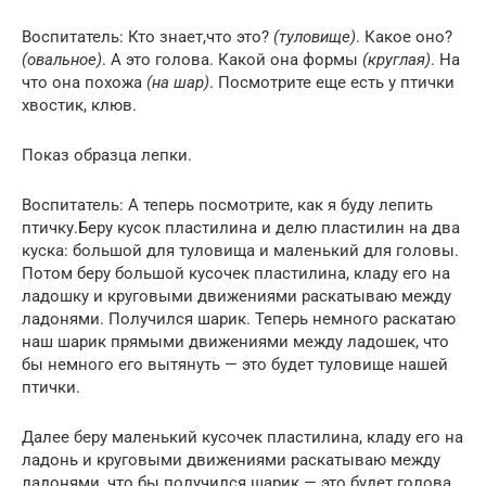
Воспитатель: Кто знает,что это?
(туловище)
. Какое оно?
(овальное)
. А это голова. Какой она формы
(круглая)
. На
что она похожа
(на шар)
. Посмотрите еще есть у птички
хвостик, клюв.
Показ образца лепки.
Воспитатель: А теперь посмотрите, как я буду лепить
птичку.Беру кусок пластилина и делю пластилин на два
куска: большой для туловища и маленький для головы.
Потом беру большой кусочек пластилина, кладу его на
ладошку и круговыми движениями раскатываю между
ладонями. Получился шарик. Теперь немного раскатаю
наш шарик прямыми движениями между ладошек, что
бы немного его вытянуть — это будет туловище нашей
птички.
Далее беру маленький кусочек пластилина, кладу его на
ладонь и круговыми движениями раскатываю между
ладонями, что бы получился шарик — это будет голова