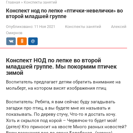
Главная
»
Конспекты занятий
Конспект нод по лепке «птички-невелички» во
второй младшей группе
Опубликовано:
11 Ноя 2021
Конспекты занятий
Алексей
Смирнов
Конспект НОД по лепке во второй
младшей группе. Мы покормим птичек
зимой
Воспитатель предлагает детям обратить внимание на
мольберт, на котором висят изображения птиц
Воспитатель: Ребята, я вам сейчас буду загадывать
загадки про птиц, а вы будете мне их называть и
показывать. По дереву стучу, Что-то я достать хочу.
Хоть и скрылся под корой – Червячок-то будет мой!
(дятел)
Кто приносит на хвосте Много разных новостей?
Всем расскажет все до срока Белобокая…
(сорока)