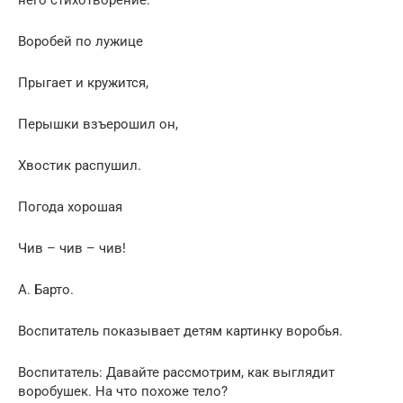
Воробей по лужице
Прыгает и кружится,
Перышки взъерошил он,
Хвостик распушил.
Погода хорошая
Чив – чив – чив!
А. Барто.
Воспитатель показывает детям картинку воробья.
Воспитатель: Давайте раccмотpим, как выглядит
вopoбушек. На что похоже тело?