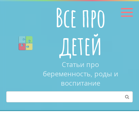
Перейти
Все про
к
контенту
детей
Статьи про
беременность, роды и
воспитание
Поиск: