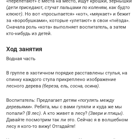
«перелетают» с места на место, ищут крошки, зёрнышки
(дети приседают, стучат пальцами по коленям, как будто
клюют)
. Но вот «просыпается» «кот», «мяукает» и бежит
за «воробушками», которые «улетают» в свои «гнёзда».
Сначала роль «кота» выполняет воспитатель, а затем
кто-нибудь из детей.
Ход занятия
Водная часть
В группе в хаотичном порядке расставлены стулья, на
спинку каждого стула прикреплено изображение
лесного дерева
(береза, ель, сосна, осина)
.
Воспитатель: Предлагает детям
«погулять между
деревьями»
. Ребята, мы с вами гуляли и куда же мы
попали?
(В лес)
. А кто живет в лесу?
(Звери и птицы)
.
Давайте посмотрим так ли это. Сейчас я в волшебном
лесу я кого-то вижу! Отгадайте!