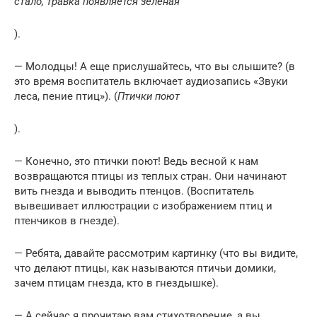
стало, травка появляется зеленая
).
— Молодцы! А еще прислушайтесь, что вы слышите? (в
это время воспитатель включает аудиозапись «Звуки
леса, пение птиц»). (
Птички поют
).
— Конечно, это птички поют! Ведь весной к нам
возвращаются птицы из теплых стран. Они начинают
вить гнезда и выводить птенцов. (Воспитатель
вывешивает иллюстрации с изображением птиц и
птенчиков в гнезде).
— Ребята, давайте рассмотрим картинку (что вы видите,
что делают птицы, как называются птичьи домики,
зачем птицам гнезда, кто в гнездышке).
— А сейчас я прочитаю вам стихотворение, а вы