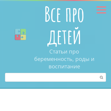
Перейти
Все про
к
контенту
детей
Статьи про
беременность, роды и
воспитание
Поиск: