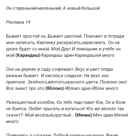
Он старенький-маленький, А новый-большой.
Реклама 14
Бывает простой он, Бывает цветной. Поможет в тетради
мне написать, Картинку раскрасить,нарисовать. Он на
уроке будет со мной, Мой Друг.И помощник в учёбе он
мой.
(Карандаш)
-Карандаш один
-Карандашей много
Оно на дереве в саду созревает, Вкус и цвет плода
разным бывает. И кислое,и сладкое- На вкус оно
приятное. Зелёного,жёлтого,красного цвета, Полезно оно!
Все знают про это.
(Яблоко)
-Яблоко одно
-Яблок много
Разноцветный колобок, Он тебе подставит бок, Он и боли
не боится, Любит прыгать и катиться! Кто же весело так
скачет?- Мой весёлый,круглый…
(Мячик)
-Мяч один
-Мячей
много
Появились у соседки- Доброй курицы-наседки, Яркие