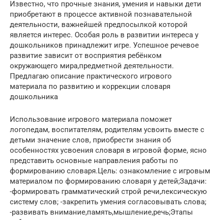
Известно, что прочные знания, умения и навыки дети
приобретают в процессе активной познавательной
деятельности, важнейшей предпосылкой которой
является интерес. Особая роль в развитии интереса у
дошкольников принадлежит игре. Успешное речевое
развитие зависит от восприятия ребёнком
окружающего мира,предметной деятельности.
Предлагаю описание практического игрового
материала по развитию и коррекции словаря
дошкольника
Использование игрового материала поможет
логопедам, воспитателям, родителям усвоить вместе с
детьми значение слов, приобрести знания об
особенностях усвоения словаря в игровой форме, ясно
представить основные направления работы по
формированию словаря.Цель: ознакомление с игровым
материалом по формированию словаря у детей;Задачи:
-формировать грамматический строй речи,лексическую
систему слов; -закрепить умения согласовывать слова;
-развивать внимание,память,мышление,речь;Этапы