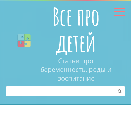
Перейти
Все про
к
контенту
детей
Статьи про
беременность, роды и
воспитание
Поиск: