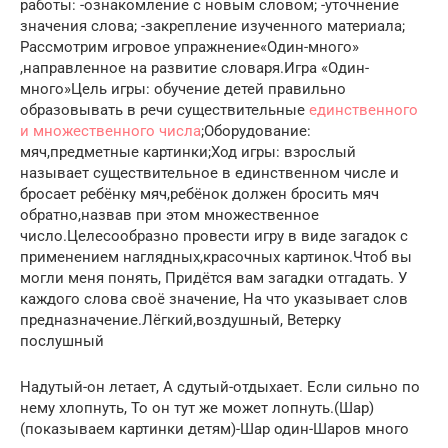
работы: -ознакомление с новым словом; -уточнение
значения слова; -закрепление изученного материала;
Рассмотрим игровое упражнение«Один-много»
,направленное на развитие словаря.Игра «Один-
много»Цель игры: обучение детей правильно
образовывать в речи существительные
единственного
и множественного числа
;Оборудование:
мяч,предметные картинки;Ход игры: взрослый
называет существительное в единственном числе и
бросает ребёнку мяч,ребёнок должен бросить мяч
обратно,назвав при этом множественное
число.Целесообразно провести игру в виде загадок с
применением наглядных,красочных картинок.Чтоб вы
могли меня понять, Придётся вам загадки отгадать. У
каждого слова своё значение, На что указывает слов
предназначение.Лёгкий,воздушный, Ветерку
послушный
Надутый-он летает, А сдутый-отдыхает. Если сильно по
нему хлопнуть, То он тут же может лопнуть.(Шар)
(показываем картинки детям)-Шар один-Шаров много