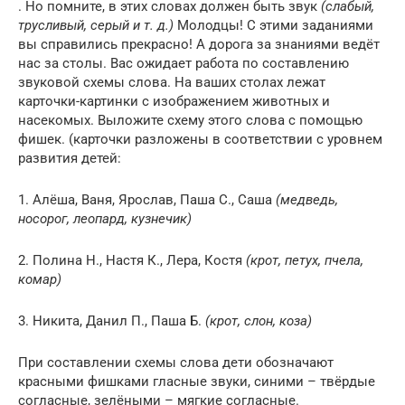
. Но помните, в этих словах должен быть звук
(слабый,
трусливый, серый и т. д.)
Молодцы! С этими заданиями
вы справились прекрасно! А дорога за знаниями ведёт
нас за столы. Вас ожидает работа по составлению
звуковой схемы слова. На ваших столах лежат
карточки-картинки с изображением животных и
насекомых. Выложите схему этого слова с помощью
фишек. (карточки разложены в соответствии с уровнем
развития детей:
1. Алёша, Ваня, Ярослав, Паша С., Саша
(медведь,
носорог, леопард, кузнечик)
2. Полина Н., Настя К., Лера, Костя
(крот, петух, пчела,
комар)
3. Никита, Данил П., Паша Б.
(крот, слон, коза)
При составлении схемы слова дети обозначают
красными фишками гласные звуки, синими – твёрдые
согласные, зелёными – мягкие согласные.