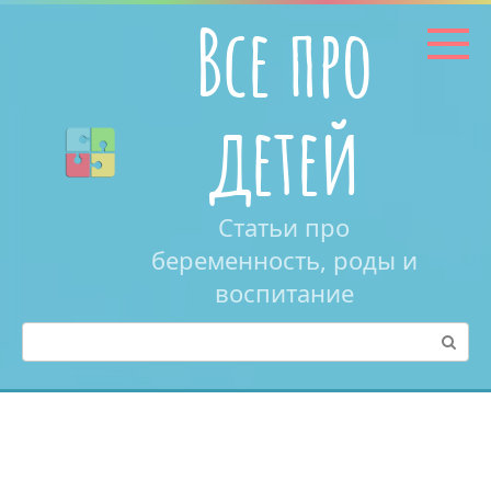
Перейти
Все про
к
контенту
детей
Статьи про
беременность, роды и
воспитание
Поиск: