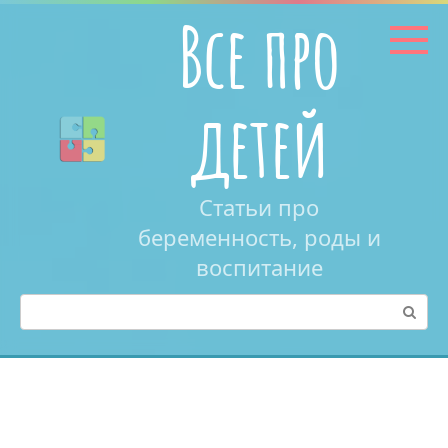
Перейти
Все про
к
контенту
детей
Статьи про
беременность, роды и
воспитание
Поиск: