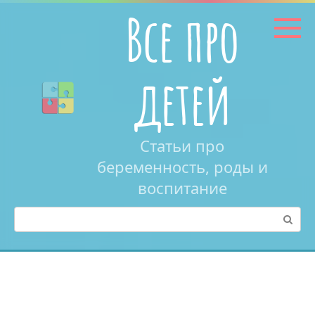
Перейти
Все про
к
контенту
детей
Статьи про
беременность, роды и
воспитание
Поиск: