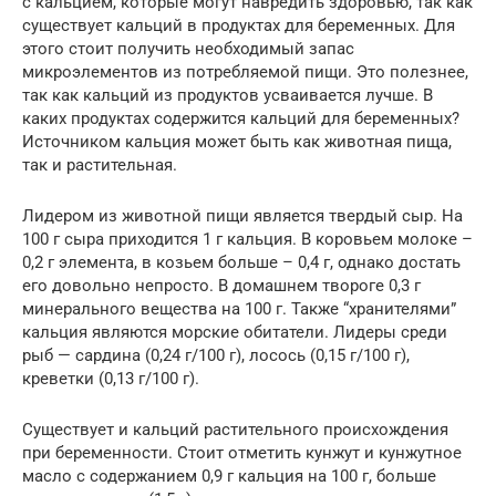
с кальцием, которые могут навредить здоровью, так как
существует кальций в продуктах для беременных. Для
этого стоит получить необходимый запас
микроэлементов из потребляемой пищи. Это полезнее,
так как кальций из продуктов усваивается лучше. В
каких продуктах содержится кальций для беременных?
Источником кальция может быть как животная пища,
так и растительная.
Лидером из животной пищи является твердый сыр. На
100 г сыра приходится 1 г кальция. В коровьем молоке –
0,2 г элемента, в козьем больше – 0,4 г, однако достать
его довольно непросто. В домашнем твороге 0,3 г
минерального вещества на 100 г. Также “хранителями”
кальция являются морские обитатели. Лидеры среди
рыб — сардина (0,24 г/100 г), лосось (0,15 г/100 г),
креветки (0,13 г/100 г).
Существует и кальций растительного происхождения
при беременности. Стоит отметить кунжут и кунжутное
масло с содержанием 0,9 г кальция на 100 г, больше