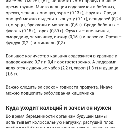
имеется в маке (1,5 г), но достать этот продукт в наше
время трудно. Много кальция содержится в бобовых,
орехах, зеленых овощах, хурме (0,13 г), фруктах. Среди
овощей можно выделить капусту (0,1 г), сельдерей (0,24
г), огурцы, брокколи и морковь (0,5 г). Среди бобовых –
фасоль (0,15 г), горох (0,89 г). Фрукты – апельсины,
смородину, землянику, инжир (0,15 г) и персики. Орехи –
фундук (0,2 г) и миндаль (0,3).
Большое количество кальция содержится в крапиве и
подорожнике 0,7 г и 0,4 г соответственно. А лидерами
являются сушенные чабер (2,2 г), укроп (1,8 г) и душица
(1,6 г).
Важно следить за сроком годности продукта. Иначе
можно подцепить заболевания кишечника
Куда уходит кальций и зачем он нужен
Во время беременности организм будущей мамы
испытывает колоссальную нагрузку: растущий плод