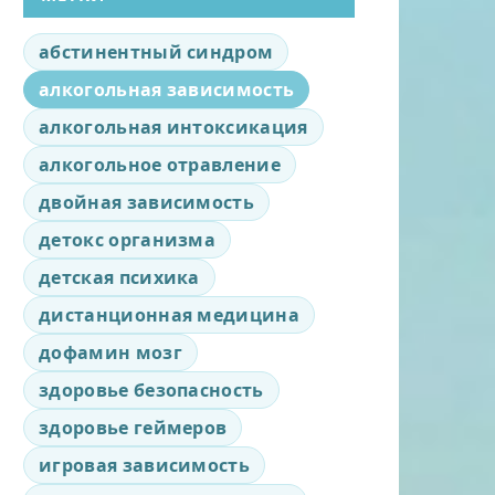
абстинентный синдром
алкогольная зависимость
алкогольная интоксикация
алкогольное отравление
двойная зависимость
детокс организма
детская психика
дистанционная медицина
дофамин мозг
здоровье безопасность
здоровье геймеров
игровая зависимость