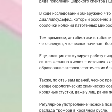
ряда поколений широкого спектра ( 
В ходе исследований обнаружено, что
диаллилсудьфид, который особенно э
оболочки колоний патогенных микро
Тем временем, антибиотики в таблети
чего следует, что чеснок начинает бо
Еще, аллицин стимулирует работу пищ
синтез желчных кислот – источник «х
образование атеросклеротических бл
Также, по отзывам врачей, чеснок пр
овоще серологических химических со
кровяные сгустки, даже у лиц, ранее
Регулярное употребление чеснока по
распада тромбов в кровяном русле.