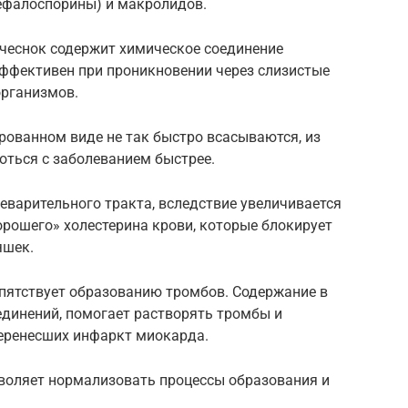
цефалоспорины) и макролидов.
 чеснок содержит химическое соединение
ффективен при проникновении через слизистые
организмов.
рованном виде не так быстро всасываются, из
роться с заболеванием быстрее.
еварительного тракта, вследствие увеличивается
орошего» холестерина крови, которые блокирует
яшек.
епятствует образованию тромбов. Содержание в
единений, помогает растворять тромбы и
 перенесших инфаркт миокарда.
зволяет нормализовать процессы образования и