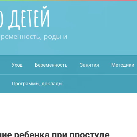
о детей
еременность, роды и
Уход
Беременность
Занятия
Методики
Программы, доклады
ние ребенка при простуде