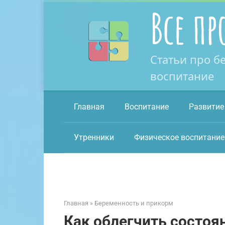
Перейти
Все пр
к
контенту
Статьи про б
воспитание
Главная
Воспитание
Развитие
Утренники
Физическое воспитание
Главная
»
Беременность и прикорм
Как облегчить состоя