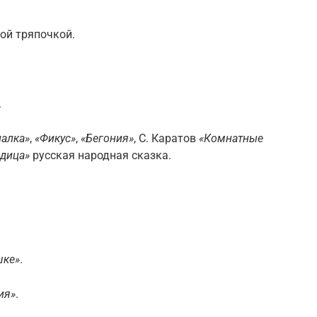
ой тряпочкой.
.
алка»
,
«Фикус»
,
«Бегония»
, С. Каратов
«Комнатные
дица»
русская народная сказка.
шке»
.
ия»
.