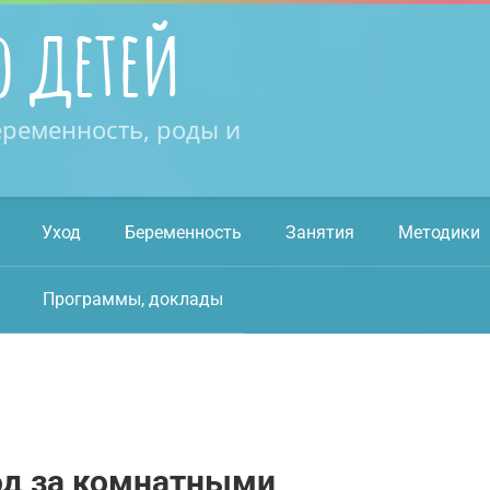
о детей
еременность, роды и
Уход
Беременность
Занятия
Методики
Программы, доклады
од за комнатными