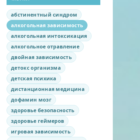
абстинентный синдром
алкогольная зависимость
алкогольная интоксикация
алкогольное отравление
двойная зависимость
детокс организма
детская психика
дистанционная медицина
дофамин мозг
здоровье безопасность
здоровье геймеров
игровая зависимость