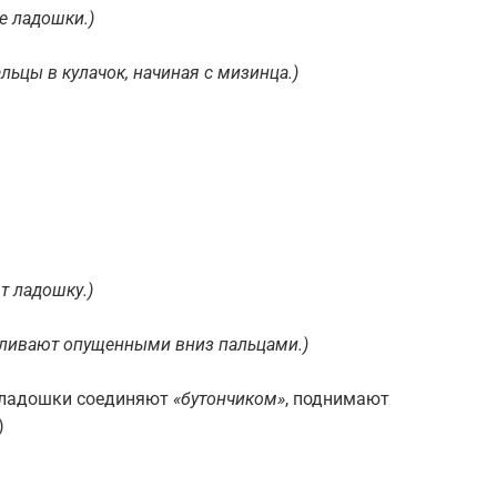
е ладошки.)
льцы в кулачок, начиная с мизинца.)
т ладошку.)
ливают опущенными вниз пальцами.)
е ладошки соединяют
«бутончиком»
, поднимают
)