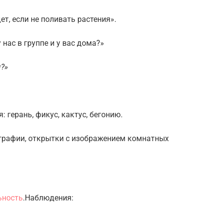
т, если не поливать растения».
нас в группе и у вас дома?»
?»
 герань, фикус, кактус, бегонию.
графии, открытки с изображением комнатных
ьность
.Наблюдения: