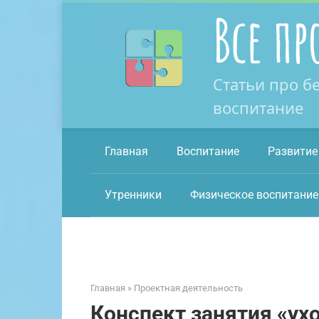
Перейти
Все пр
к
контенту
Статьи про б
воспитание
Главная
Воспитание
Развитие
Утренники
Физическое воспитание
Главная
»
Проектная деятельность
Конспект занятия «ух