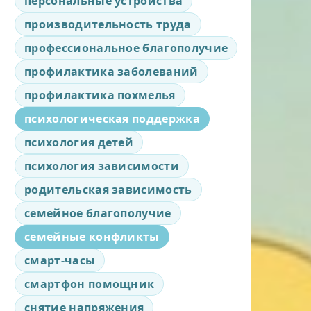
персональные устройства
производительность труда
профессиональное благополучие
профилактика заболеваний
профилактика похмелья
психологическая поддержка
психология детей
психология зависимости
родительская зависимость
семейное благополучие
семейные конфликты
смарт-часы
смартфон помощник
снятие напряжения